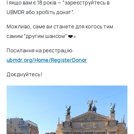
І якщо вам є 18 років — “зареєструйтесь в
UBMDR або зробіть донат”.
Можливо, саме ви станете для когось тим
самим “другим шансом” ❤️»
Посилання на реєстрацію:
ubmdr.org/Home/RegisterDonor
Доєднуйтесь!