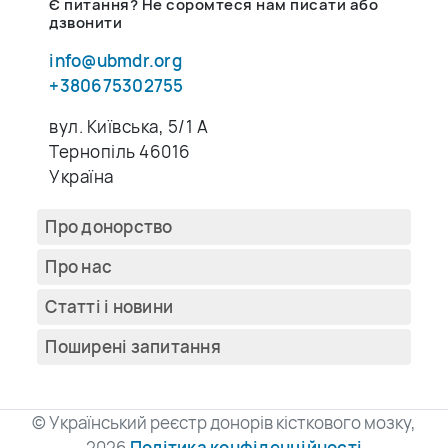
Є питання? Не соромтеся нам писати або
дзвонити
info@ubmdr.org
+380675302755
вул. Київська, 5/1 A
Тернопіль 46016
Україна
Про донорство
Про нас
Cтатті і новини
Поширені запитання
© Український реєстр донорів кісткового мозку,
2026
Політика конфіденційності