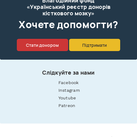
Благодійний фонд
«Український реєстр донорів
кісткового мозку»
Xочете допомогти?
Стати донором
Підтримати
Слідкуйте за нами
Facebook
Instagram
Youtube
Patreon