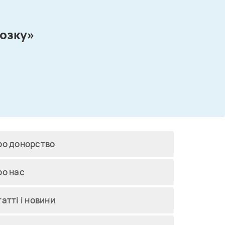
мозку»
ро донорство
ро нас
атті і новини