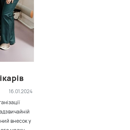
ікарів
16.01.2024
анізації
надзвичайній
шний внесок у