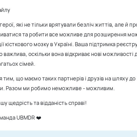
айлу
 герої, які не тільки врятували безліч життів, але й 
виватися та робити все можливе для розширення м
ї кісткового мозку в Україні. Ваша підтримка реєстр
 важлива, оскільки вона відкриває нові можливості 
агатьох сімей.
 тим, що маємо таких партнерів і друзів на шляху д
и. Разом ми робимо неможливе - можливим.
шу щедрість та відданість справі!
оманда UBMDR ❤️