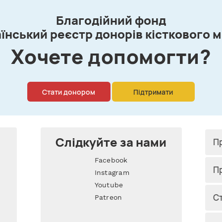
Благодійний фонд
їнський реєстр донорів кісткового 
Xочете допомогти?
Стати донором
Підтримати
Слідкуйте за нами
П
Facebook
П
Instagram
Youtube
Cт
Patreon