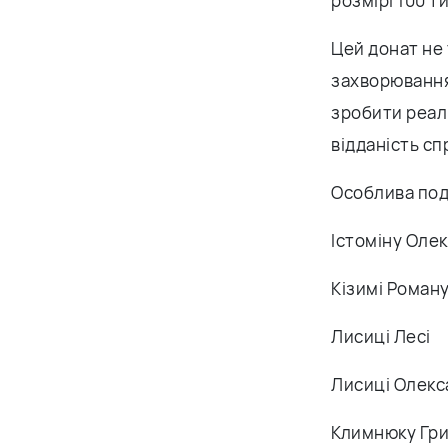
розмірі 100 т
Цей донат не 
захворювання
зробити реаль
відданість сп
Особлива подя
Істоміну Оле
Кізимі Роман
Лисиці Лесі
Лисиці Олекс
Климнюку Гри