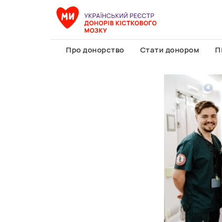
Про донорство
Стати донором
П