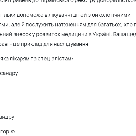
исяч гривень до Українського реєстру донорів кістко
тільки допоможе в лікуванні дітей з онкологічними
ми, але й послужить натхненням для багатьох, хто 
ний внесок у розвиток медицини в Україні. Ваша щед
раві - це приклад для наслідування.
ка лікарям та спеціалістам:
ксандру
у
андру
горію