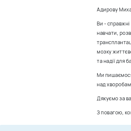
Адирову Мих
Ви - справжні
навчати, роз
трансплантаці
мозку життєво
та надії для б
Ми пишаємося
над хворобам
Дякуємо за ва
З повагою, к