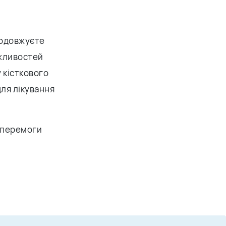
продовжуєте
ожливостей
у кісткового
для лікування
о перемоги