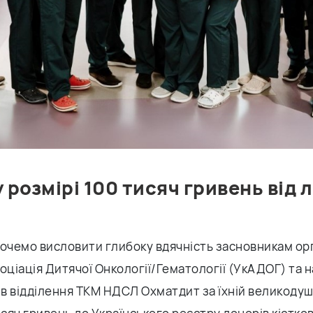
 розмірі 100 тисяч гривень від л
хочемо висловити глибоку вдячність засновникам орг
оціація Дитячої Онкології/Гематології (УкАДОГ) та 
ів відділення ТКМ НДСЛ Охматдит за їхній великоду