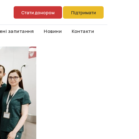
Стати донором
Підтримати
ені запитання
Новини
Контакти