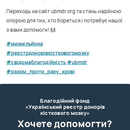
Переходь на сайт ubmdr.org та стань надійною
опорою для тих, хто бореться і потребує нашої
з вами допомоги! 🙌
#мизмільйона
#реєстрдонорівкістковогомозку
#свідомаблагодійність
#ubmdr
#разом_проти_раку_крові
Благодійний фонд
«Український реєстр донорів
кісткового мозку»
Xочете допомогти?