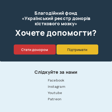
Благодійний фонд
«Український реєстр донорів
кісткового мозку»
Xочете допомогти?
Стати донором
Підтримати
Слідкуйте за нами
Facebook
Instagram
Youtube
Patreon