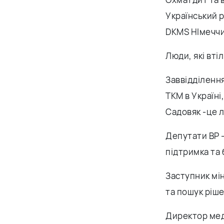
Український 
DKMS НІмеччин
Люди, які вті
Заввідділенн
ТКМ в Україні
Садовяк -це л
Депутати ВР 
підтримка та 
Заступник мін
та пошук ріше
Директор мед