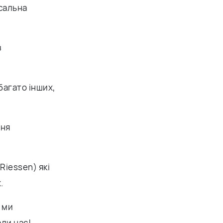
сальна
з
багато інших,
ння
Riessen) які
.
 ми
ли нас!