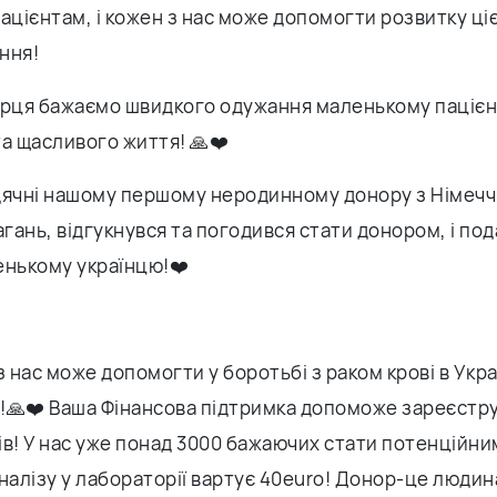
ацієнтам, і кожен з нас може допомогти розвитку цієї
ння!
ерця бажаємо швидкого одужання маленькому пацієнт
 та щасливого життя! 🙏❤️
дячні нашому першому неродинному донору з Німечч
агань, відгукнувся та погодився стати донором, і по
енькому українцю!❤️
з нас може допомогти у боротьбі з раком крові в Украї
!🙏❤️ Ваша Фінансова підтримка допоможе зареєстр
ів! У нас уже понад 3000 бажаючих стати потенційни
налізу у лабораторії вартує 40euro! Донор-це людин