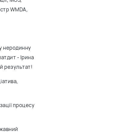
еєстр WMDA,
шу неродинну
матдит - Ірина
ий результат!
іатива,
зації процесу
ржавний