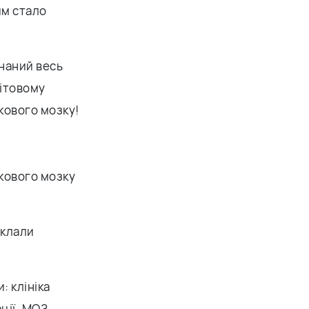
им стало
наний весь
вітовому
кового мозку!
ткового мозку
оклали
: клініка
ції, МОЗ,