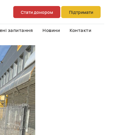
Стати донором
Підтримати
ені запитання
Новини
Контакти