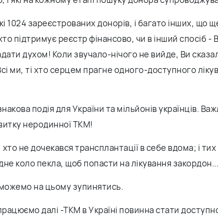
кі 1024 зареєстрованих донорів, і багато інших, що щ
 хто підтримує реєстр фінансово, чи в інший спосіб - В
дати духом! Коли звучало-нічого не вийде, Ви сказа
сі ми, ті хто серцем прагне одного-доступного ліку
знакова подія для України та мільйонів українців. Ва
витку неродинної ТКМ!
х, хто не дочекався трансплантації в себе вдома; і тих 
не коло пекла, щоб попасти на лікування закордон..
 можемо на цьому зупинятись.
працюємо далі -ТКМ в Україні повинна стати доступн