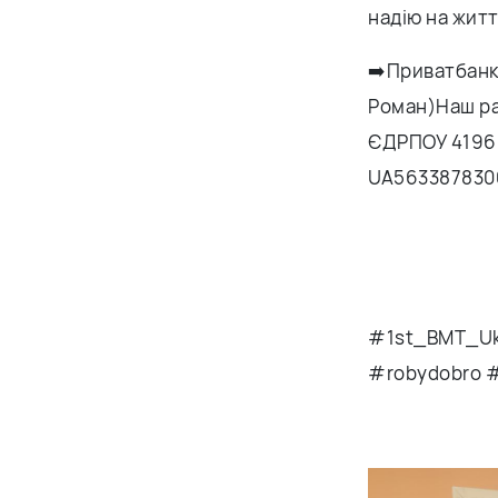
надію на життя
➡️Приватбанк 
Роман)Наш рах
ЄДРПОУ 41961
UA563387830
#1st_BMT_Ukr
#robydobro 