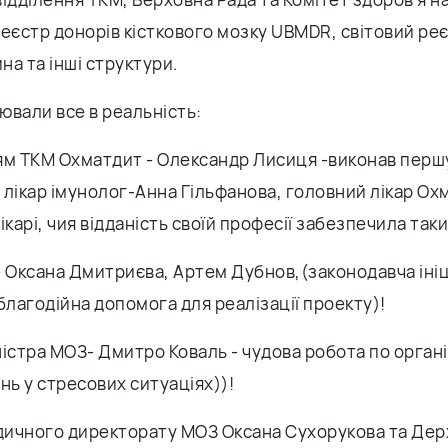
реєстр донорів кісткового мозку UBMDR, світовий р
а та інші структури.
лювали все в реальність:
ям ТКМ Охматдит - Олександр Лисиця -виконав пер
, лікар імунолог-Анна Гільфанова, головний лікар Ох
ікарі, чия відданість своїй професії забезпечила так
- Оксана Дмитриєва, Артем Дубнов,(законодавча ініц
благодійна допомога для реалізації проекту)!
істра МОЗ- Дмитро Коваль - чудова робота по органі
нь у стресових ситуаціях))!
ичного директорату МОЗ Оксана Сухорукова та Де