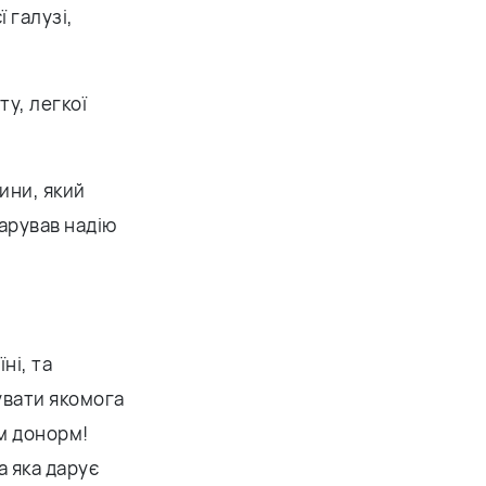
 галузі,
у, легкої
ини, який
дарував надію
ні, та
увати якомога
м донорм!
а яка дарує