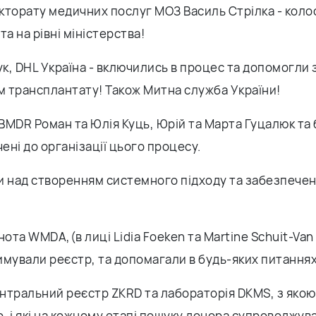
кторату медичних послуг МОЗ Василь Стрілка - коло
та на рівні міністерства!
к, DHL Україна - включились в процес та допомогли 
 трансплантату! Також Митна служба України!
BMDR Роман та Юлія Куць, Юрій та Марта Гуцалюк та 
чені до організації цього процесу.
и над створенням системного підходу та забезпече
нота WMDA,(в лиці Lidia Foeken та Martine Schuit-Van 
имували реєстр, та допомагали в будь-яких питаннях
нтральний реєстр ZKRD та лабораторія DKMS, з якою
 і які на кожному етапі пошуку донора супроводжува