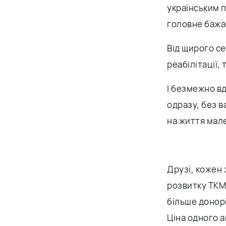
українським п
головне бажа
Від щирого с
реабілітації,
І безмежно в
одразу, без в
на життя мал
Друзі, кожен 
розвитку ТКМ
більше донор
Ціна одного а