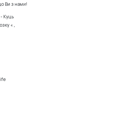
що Ви з нами!
- Куць
зку « ,
ife