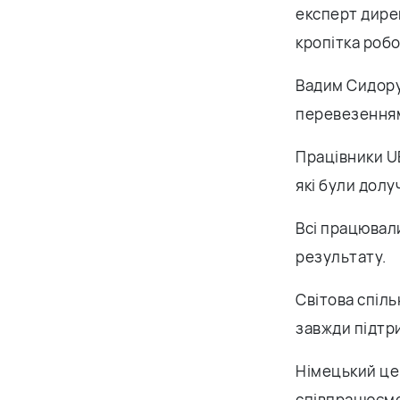
експерт дире
кропітка робо
Вадим Сидору
перевезенням
Працівники U
які були долу
Всі працювал
результату.
Світова спіль
завжди підтр
Німецький це
співпрацюємо,