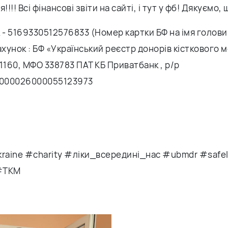
!!!! Всі фінансові звіти на сайті, і тут у фб! Дякуємо, 
- 5169330512576833 (Номер картки БФ на імя голови 
унок : БФ «Український реєстр донорів кісткового мо
160, МФО 338783 ПАТ КБ Приватбанк , р/р
000026000055123973
aine #charity #ліки_всередині_нас #ubmdr #safel
#ТКМ