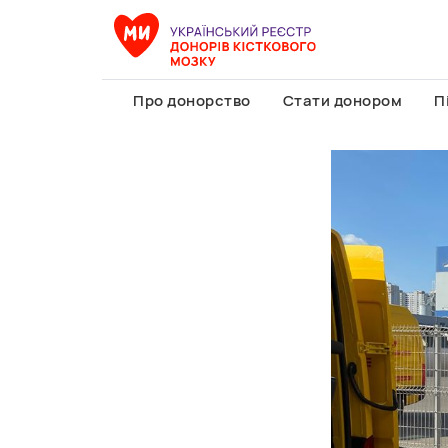
Про донорство
Стати донором
П