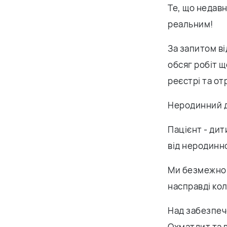
Те, що недав
реальним!
За запитом в
обсяг робіт щ
реєстрі та о
Неродинний до
Пацієнт - дит
від неродинно
Ми безмежно в
насправді кол
Над забезпече
Охматдит та в