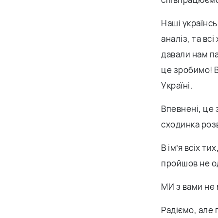
Наші українсь
аналіз, та всі
давали нам па
це зробимо! В
Україні.
Впевнені, це 
сходинка роз
В ім’я всіх ти
пройшов не од
МИ з вами не
Радіємо, але 