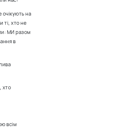
е очікують на
и ті, хто не
ли: МИ разом
вання в
жлива
, хто
.
ою всім