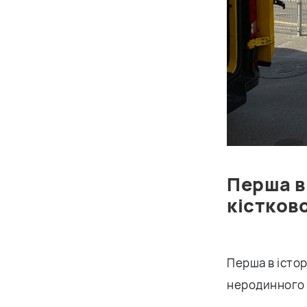
Перша в
кістков
Перша в істор
неродинного д