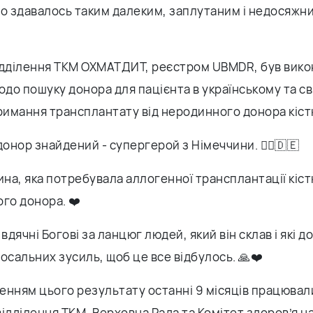
но здавалось таким далеким, заплутаним і недосяжн
ідділення ТКМ ОХМАТДИТ, реєстром UBMDR, був вико
одо пошуку донора для пацієнта в українському та с
тримання трансплантату від неродинного донора кіст
нор знайдений - супергерой з Німеччини. 🦸‍♂️🇩🇪
ина, яка потребувала аллогенної трансплантації кіс
го донора. ❤️
дячні Богові за ланцюг людей, який він склав і які д
осальних зусиль, щоб це все відбулось. 🙏❤️
нням цього результату останні 9 місяців працювали
ідділення ТКМ, Верховна Рада та Комітет здоров’я на