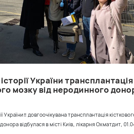
 історії України трансплантація
ого мозку від неродинного доно
ії України‼️ довгоочікувана трансплантація кістковог
онора відбулася в місті Киів, лікарня Охматдит, 01.0