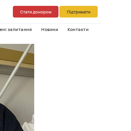
Стати донором
Підтримати
ені запитання
Новини
Контакти