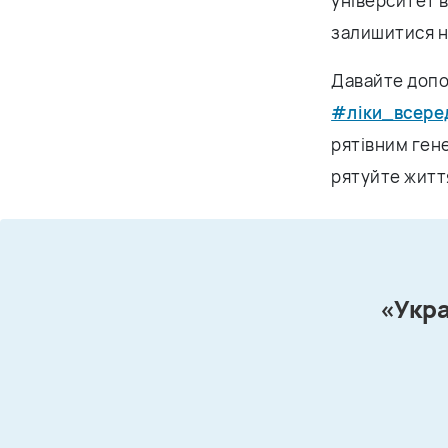
університет в 
залишитися 
Давайте допом
#ліки_всере
рятівним ген
рятуйте життя
«Укра