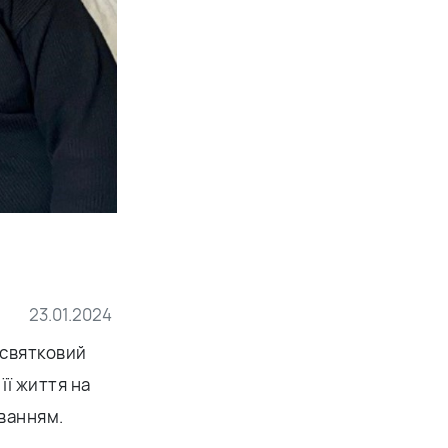
23.01.2024
дсвятковий
її життя на
уванням.