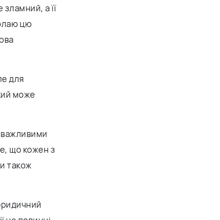
е зламний, а її
долаю цю
лова
ле для
кий може
 з важливими
те, що кожен з
ми також
 юридичний