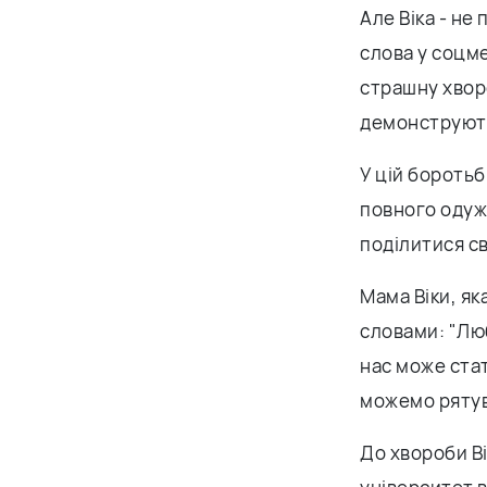
Але Віка - не 
слова у соцм
страшну хворо
демонструють
У цій боротьбі
повного одуж
поділитися с
Мама Віки, як
словами: "Люб
нас може стат
можемо рятув
До хвороби В