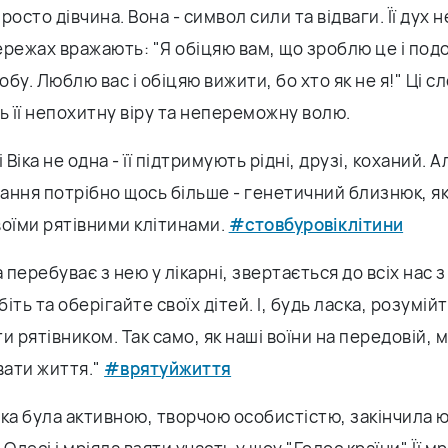
просто дівчина. Вона - символ сили та відваги. Її дух н
ережах вражають: "Я обіцяю вам, що зроблю це і по
бу. Люблю вас і обіцяю вижити, бо хто як не я!" Ці с
 її непохитну віру та непереможну волю.
 Віка не одна - її підтримують рідні, друзі, коханий. А
ання потрібно щось більше - генетичний близнюк, я
воїми рятівними клітинами.
#стовбуровіклітини
а перебуває з нею у лікарні, звертається до всіх нас
іть та оберігайте своїх дітей. І, будь ласка, розумій
и рятівником. Так само, як наші воїни на передовій, 
ати життя."
#врятуйжиття
іка була активною, творчою особистістю, закінчила