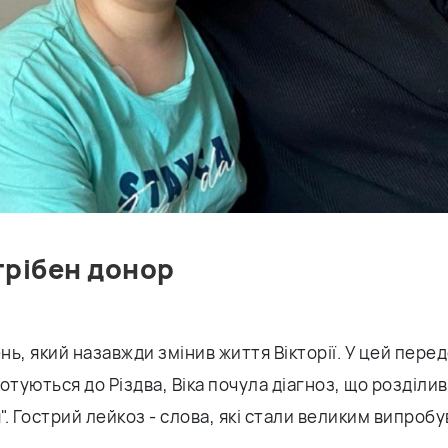
трібен донор
ень, який назавжди змінив життя Вікторії. У цей пере
готуються до Різдва, Віка почула діагноз, що розділив 
я". Гострий лейкоз - слова, які стали великим випроб