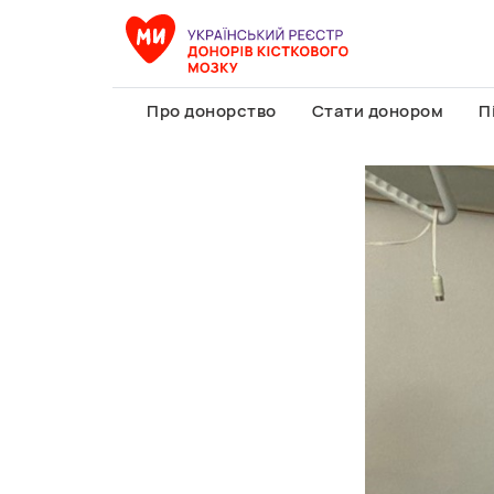
Про донорство
Стати донором
П