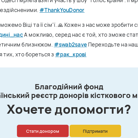
Одесі і мріяла взяти участь у шоу "Голос країни". Її мр
нездійсненими.
#ThankYouDonor
ожемо Віці та її сім'ї. 🙏 Кожен з нас може зробити с
дині_нас
А можливо, серед нас є той, хто зможе ста
етичним близнюком.
#swab2save
Переходьте на наш
 тих, хто бореться з
#рак_крові
Благодійний фонд
їнський реєстр донорів кісткового 
Xочете допомогти?
Стати донором
Підтримати