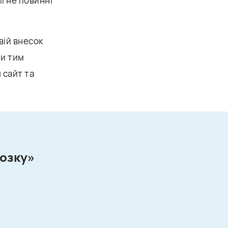
ії не повинні
вій внесок
ти тим
 сайт та
мозку»