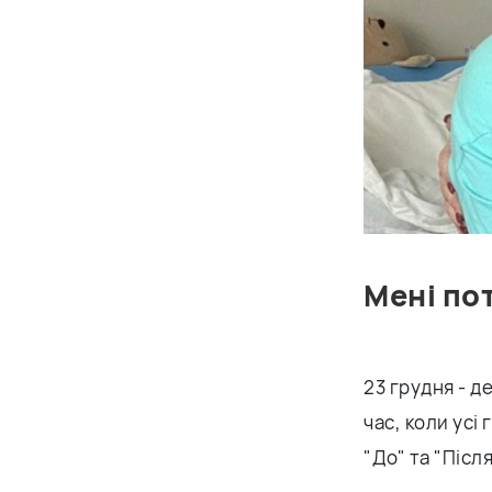
Мені по
23 грудня - д
час, коли усі 
"До" та "Післ