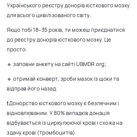
Українського реєстру донорів кісткового мозку
для всього цивілізованого світу.
Якщо тобі 18–35 років, ти можеш приєднатися
до реєстру донорів кісткового мозку. Це
просто:
🔹 заповни анкету на сайті UBMDR.org;
🔹 отримай конверт, зроби мазок із щоки та
відправ його назад.
❗️Донорство кісткового мозку є безпечним і
відновлюваним. У 80% випадків донація
відбувається із циркулюючої крові і схожа на
здачу крові (тромбоцитів).