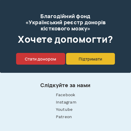
Благодійний фонд
«Український реєстр донорів
кісткового мозку»
Xочете допомогти?
Стати донором
Підтримати
Слідкуйте за нами
Facebook
Instagram
Youtube
Patreon