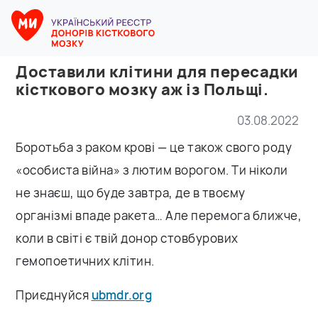
Доставили клітини для пересадки
кісткового мозку аж із Польщі.
03.08.2022
Боротьба з раком крові — це також свого роду
«особиста війна» з лютим ворогом. Ти ніколи
не знаєш, що буде завтра, де в твоєму
організмі впаде ракета… Але перемога ближче,
коли в світі є твій донор стовбурових
гемопоетичних клітин.
Приєднуйся
ubmdr.org