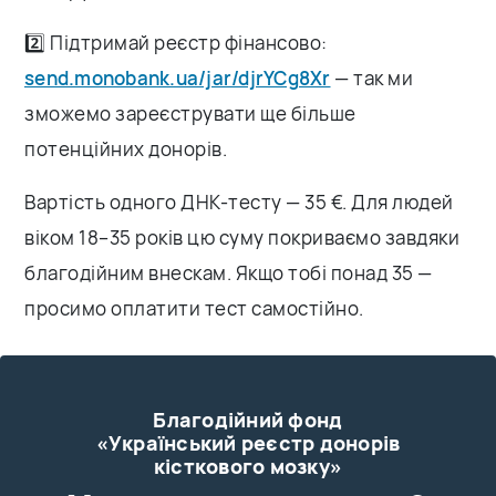
2️⃣ Підтримай реєстр фінансово:
send.monobank.ua/jar/djrYCg8Xr
— так ми
зможемо зареєструвати ще більше
потенційних донорів.
Вартість одного ДНК-тесту — 35 €. Для людей
віком 18–35 років цю суму покриваємо завдяки
благодійним внескам. Якщо тобі понад 35 —
просимо оплатити тест самостійно.
Благодійний фонд
«Український реєстр донорів
кісткового мозку»