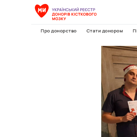
Про донорство
Стати донором
П