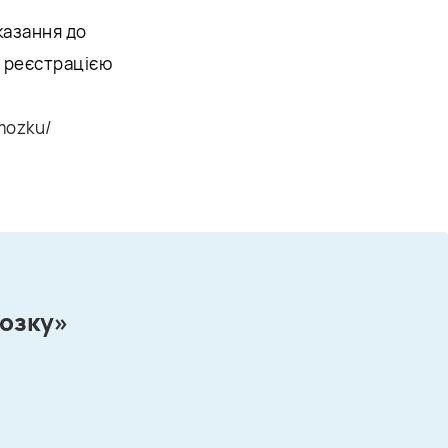
казання до
з реєстрацією
mozku/
мозку»