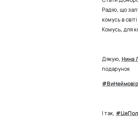
Радію, що за
комусь в світі
Комусь, для к
Дякую,
Нина 
подарунок
#ВиНеймовір
І так,
#ЦеПол