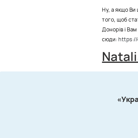
Ну, а якщо Ви
того, щоб ст
Донорів і Вам
сюди:
https:/
Natal
«Укра