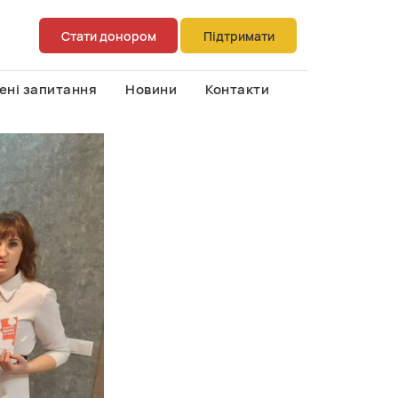
Стати донором
Підтримати
ені запитання
Новини
Контакти