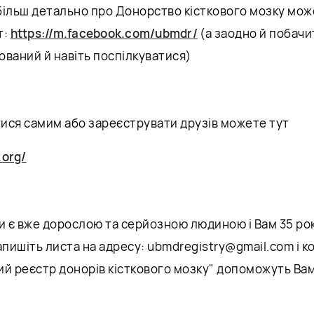
більш детально про Донорство кісткового мозку мо
т:
https://m.facebook.com/ubmdr/
(а заодно й побачи
ований й навіть поспілкуватися)
ися самим або зареєструвати друзів можете тут
.org/
и є вже дорослою та серйозною людиною і Вам 35 рокі
апишіть листа на адресу: ubmdregistry@gmail.com і 
ий реєстр донорів кісткового мозку" допоможуть Вам