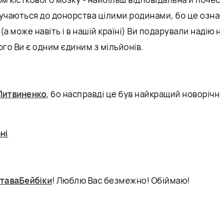
лучаються до донорства цілими родинами, бо це озна
 (а може навіть і в нашій країні) Ви подарували надію
ого Ви є одним єдиним з мільйонів.
Литвиненко
, бо насправді це був найкращий новоріч
ні
таваБейбіки
! Люблю Вас безмежно! Обіймаю!