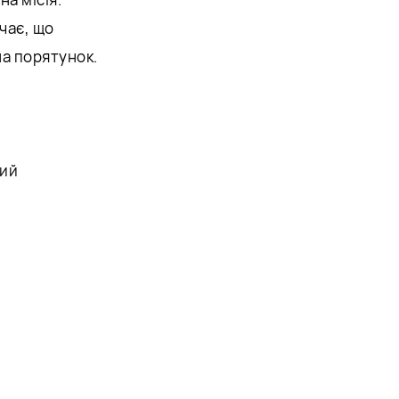
чає, що
 на порятунок.
ний