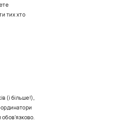
жете
ти тих хто
в (і більше!),
координатори
 обов'язково.