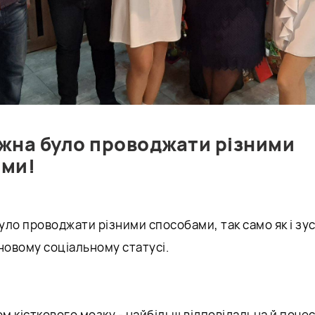
жна було проводжати різними
ами!
ло проводжати різними способами, так само як і зус
і новому соціальному статусі.
 кісткового мозку - найбільш відповідальна й почесн