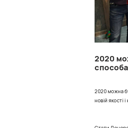
2020 мо
способ
2020 можна бу
новій якості 
Стати Донором