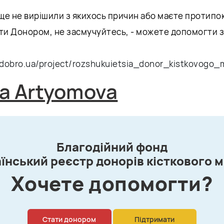
 ще не вирішили з якихось причин або маєте протипо
ати Донором, не засмучуйтесь, - можете допомогти 
/dobro.ua/project/rozshukuietsia_donor_kistkovogo_
ia Artyomova
Благодійний фонд
їнський реєстр донорів кісткового 
Xочете допомогти?
Стати донором
Підтримати