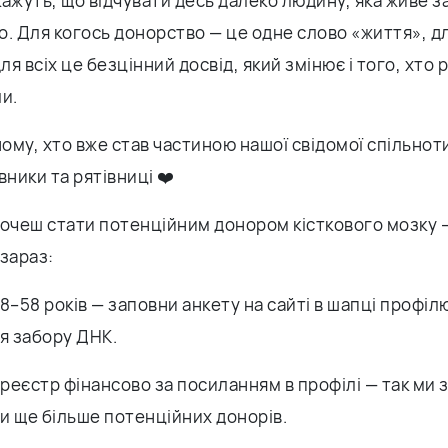
ажуть, що відчувати десь далеко людину, яка живе з
. Для когось донорство — це одне слово «життя», д
ля всіх це безцінний досвід, який змінює і того, хто р
и.
му, хто вже став частиною нашої свідомої спільноти
вники та рятівниці ❤️
хочеш стати потенційним донором кісткового мозку 
зараз:
 18–58 років — заповни анкету на сайті в шапці профіл
ля забору ДНК.
 реєстр фінансово за посиланням в профілі — так ми
и ще більше потенційних донорів.