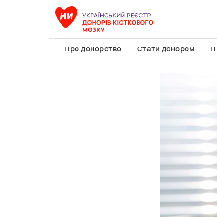
Про донорство
Стати донором
П