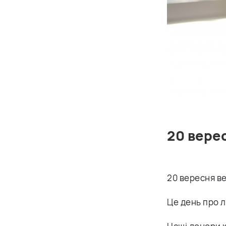
20 вере
20 вересня ве
Це день про л