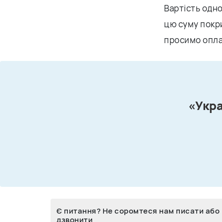
Вартість одно
цю суму покр
просимо опла
«Укра
Є питання? Не соромтеся нам писати або
дзвонити