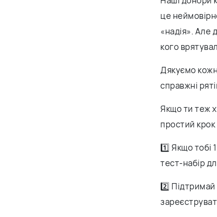
Наші донори к
це неймовірно
«надія». Але д
кого врятувал
Дякуємо кожно
справжні ряті
Якщо ти теж 
простий крок 
1️⃣ Якщо тобі
тест-набір д
2️⃣ Підтримай
зареєструват