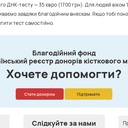
го ДНК-тесту — 35 євро (1700 грн). Для людей віком 
иваємо завдяки благодійним внескам. Якщо тобі пона
тити тест самостійно.
Благодійний фонд
їнський реєстр донорів кісткового 
Xочете допомогти?
Стати донором
Підтримати
Слідкуйте за нами
П