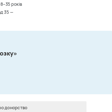
18–35 років
д 35 —
мозку»
ро донорство