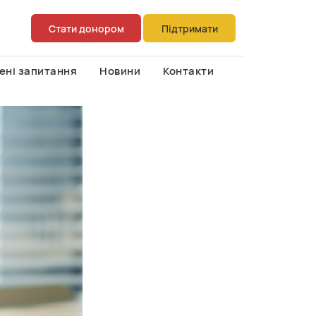
Стати донором
Підтримати
ені запитання
Новини
Контакти