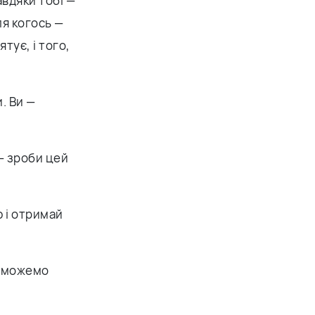
авдяки тобі —
ля когось —
ятує, і того,
. Ви —
— зроби цей
ю і отримай
 зможемо