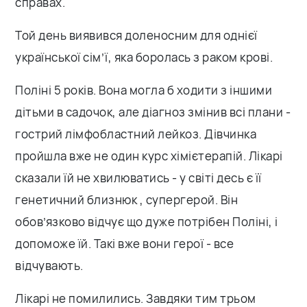
справах.
Той день виявився доленосним для однієї
української сім’ї, яка боролась з раком крові.
Поліні 5 років. Вона могла б ходити з іншими
дітьми в садочок, але діагноз змінив всі плани -
гострий лімфобластний лейкоз. Дівчинка
пройшла вже не один курс хімієтерапій. Лікарі
сказали їй не хвилюватись - у світі десь є її
генетичний близнюк , супергерой. Він
обов’язково відчує що дуже потрібен Поліні, і
допоможе їй. Такі вже вони герої - все
відчувають.
Лікарі не помилились. Завдяки тим трьом