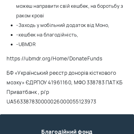
можеш направити свій кешбек, на боротьбу з
раком крові
-Заходь у мобільний додаток від Моно,
-кешбек на благодійність,
-UBMDR
https://ubmdr.org/Home/DonateFunds
БФ «Український реєстр донорів кісткового
мозку» ЄДРПОУ 41961160, МФО 338783 ПАТ КБ
Приватбанк , р/р
UA563387830000026000055123973
Благодійний фонд