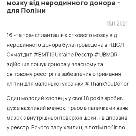
мозку від неродинного донора -
для Поліни
13.11.2021
16 -та трансплантація кісткового мозку від
неродинного донора була проведена в НДСЛ
Охматдит #BMT16Ukraine Реєстр #UBMDR
здійснив пошук донора у власному та
світовому реєстрі та забезпечив отримання
клітин для маленької українки #ThankYouDonor
Один молодий хлопець у свої 18 років зробив
дуже важливий вчинок: трьома паличками взяв
мазок з внутрішньої поверхні щоки, і відправив
у реєстр. Всього пару хвилин, а потім побіг по