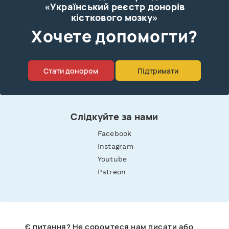
«Український реєстр донорів
кісткового мозку»
Xочете допомогти?
Стати донором
Підтримати
Слідкуйте за нами
Facebook
Instagram
Youtube
Patreon
Є питання? Не соромтеся нам писати або