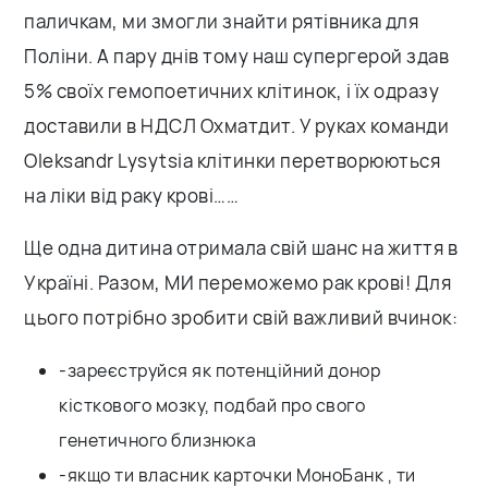
паличкам, ми змогли знайти рятівника для
Поліни. А пару днів тому наш супергерой здав
5% своїх гемопоетичних клітинок, і їх одразу
доставили в НДСЛ Охматдит. У руках команди
Oleksandr Lysytsia клітинки перетворюються
на ліки від раку крові……
Ще одна дитина отримала свій шанс на життя в
Україні. Разом, МИ переможемо рак крові! Для
цього потрібно зробити свій важливий вчинок:
-зареєструйся як потенційний донор
кісткового мозку, подбай про свого
генетичного близнюка
-якщо ти власник карточки МоноБанк , ти