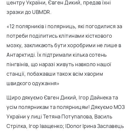
центру України, Євген Дикий, предав їхні
зразки до UBMDR.
«12 полярників і полярниць, які погодилися за
потреби поділитись клітинами кісткового
мозку, закликають бути хоробрими не лише в
Антарктиді. Їх підтримали кілька сотень
пінгвінів, що наразі живуть навколо нашої
станції, побажавши також всім хворим
швидкого одужання»
Щиро дякуємо Євген Дикий, Ігор Дайнека та
усім полярникам та полярницям! Дякуємо МОЗ
України у лиці Тетяна Потупалова, Василь
Стрілка, Ігор Іващенко; IDonor Ірина Заславець