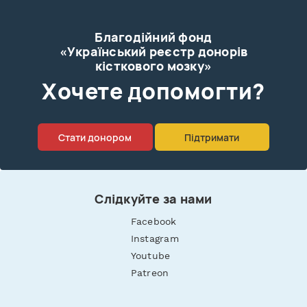
Благодійний фонд
«Український реєстр донорів
кісткового мозку»
Xочете допомогти?
Стати донором
Підтримати
Слідкуйте за нами
Facebook
Instagram
Youtube
Patreon