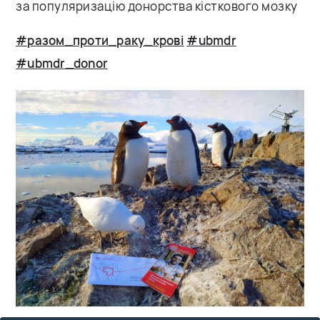
за популяризацію донорства кісткового мозку
#разом_проти_раку_крові
#ubmdr
#ubmdr_donor