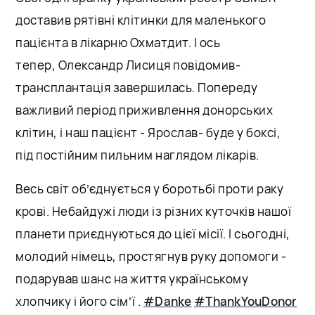
доставив рятівні клітинки для маленького
пацієнта в лікарню Охматдит. І ось
тепер, Олександр Лисиця повідомив-
трансплантація завершилась. Попереду
важливий період приживлення донорських
клітин, і наш пацієнт - Ярослав- буде у боксі,
під постійним пильним наглядом лікарів.
Весь світ об’єднується у боротьбі проти раку
крові. Небайдужі люди із різних куточків нашої
планети приєднуються до цієї місії. І сьогодні,
молодий німець, простягнув руку допомоги -
подарував шанс на життя українському
хлопчику і його сім’ї .
#Danke
#ThankYouDonor