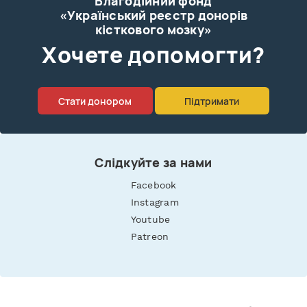
Благодійний фонд
«Український реєстр донорів
кісткового мозку»
Xочете допомогти?
Стати донором
Підтримати
Слідкуйте за нами
Facebook
Instagram
Youtube
Patreon