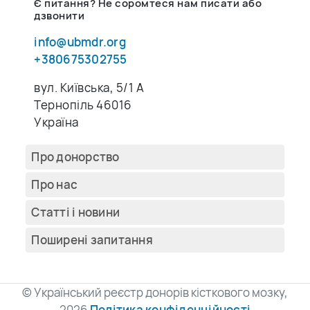
Є питання? Не соромтеся нам писати або
дзвонити
info@ubmdr.org
+380675302755
вул. Київська, 5/1 A
Тернопіль 46016
Україна
Про донорство
Про нас
Cтатті і новини
Поширені запитання
© Український реєстр донорів кісткового мозку,
2026
Політика конфіденційності