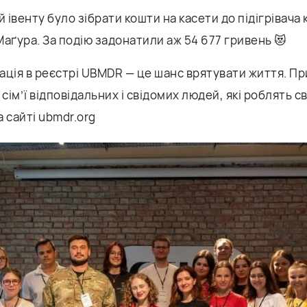
й івенту було зібрати кошти на касети до підігрівача 
аґура. За подію задонатили аж 54 677 гривень 😻
ація в реєстрі UBMDR — це шанс врятувати життя. П
 сім’ї відповідальних і свідомих людей, які роблять с
 сайті ubmdr.org