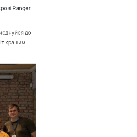
крові Ranger
риєднуйся до
віт кращим.