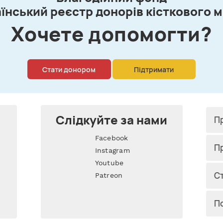
їнський реєстр донорів кісткового 
Xочете допомогти?
Стати донором
Підтримати
Слідкуйте за нами
П
Facebook
П
Instagram
Youtube
Cт
Patreon
П