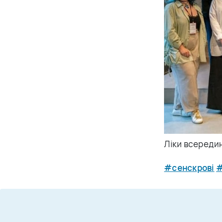
Ліки всередин
#сенскрові
#