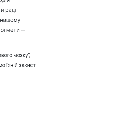
ми раді
у нашому
ної мети —
вого мозку",
мо їхній захист