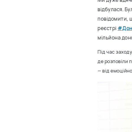
відбулася. Бу
повідомити, 
реєстрі
#Дон
мільйона доно
Під час заходу
де розповіли п
— від емоційн