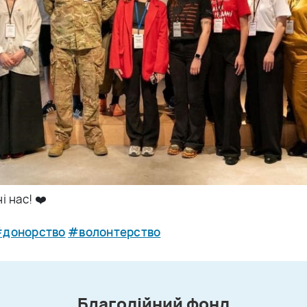
і нас! ❤️
донорство
#волонтерство
Благодійний фонд