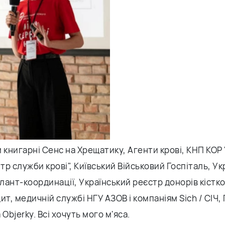
 книгарні Сенс на Хрещатику, Агенти крові, КНП КОР
р служби крові", Київський Військовий Госпіталь, Ук
ант-координації, Український реєстр донорів кістко
, медичній службі НГУ АЗОВ і компаніям Sich / CІЧ,
Objerky. Всі хочуть мого м'яса.