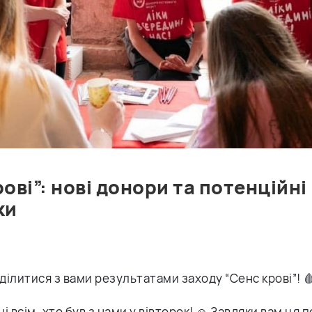
ові”: нові донори та потенційні
ки
оділитися з вами результатами заходу “Сенс крові”! 
і всім, хто був з нами у вівторок! ☺️ Завдяки вам ця п