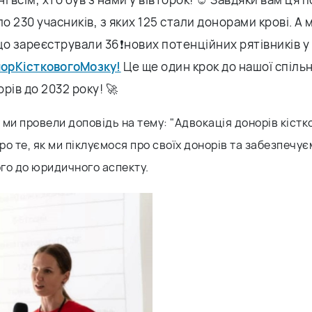
ло 230 учасників, з яких 125 стали донорами крові. А 
що зареєстрували 36❗️нових потенційних рятівників 
орКістковогоМозку!
Це ще один крок до нашої спіль
рів до 2032 року! 🚀
 ми провели доповідь на тему: "Адвокація донорів кістко
ро те, як ми піклуємося про своїх донорів та забезпечує
ого до юридичного аспекту.