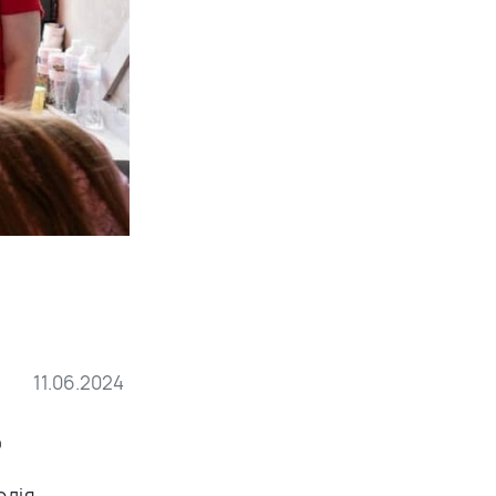
11.06.2024

одія