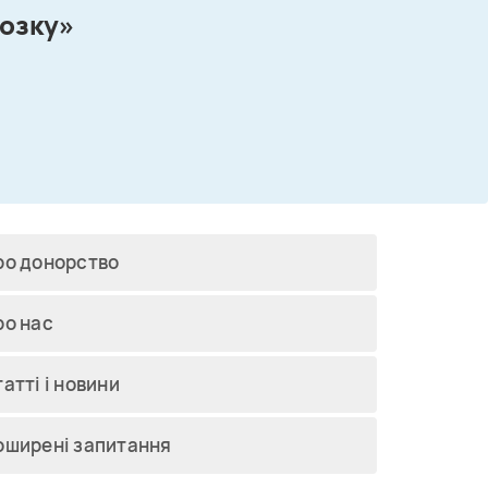
мозку»
ро донорство
ро нас
атті і новини
оширені запитання