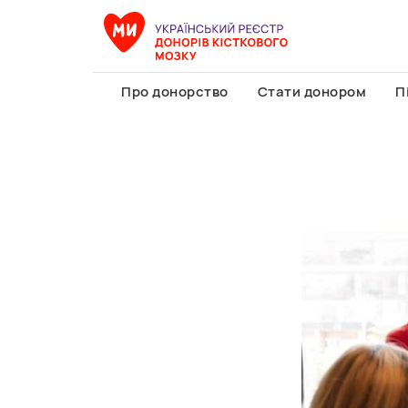
Про донорство
Стати донором
П