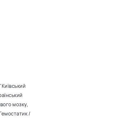
 "Київський
раїнський
вого мозку,
 Гемостатик /