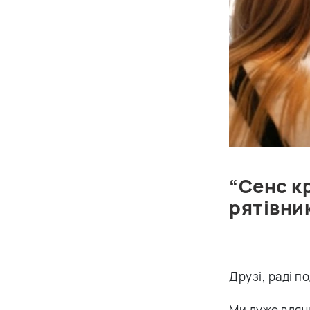
“Сенс кр
рятівни
Друзі, раді п
Ми дуже вдячн