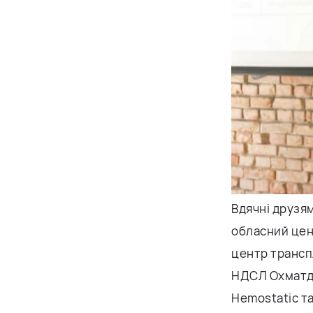
Вдячні друзям
обласний цент
центр транспл
НДСЛ Охматдит
Hemostatic та 