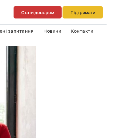
Стати донором
Підтримати
ені запитання
Новини
Контакти