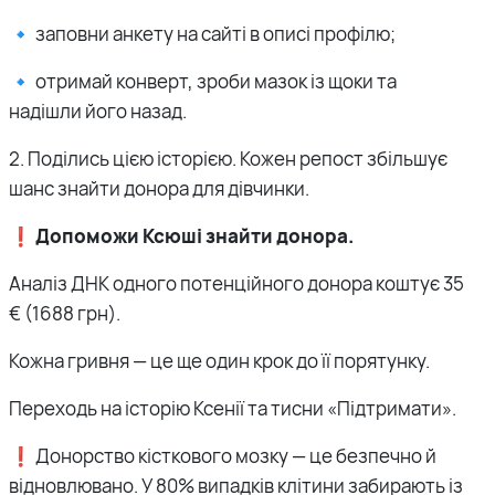
🔹 заповни анкету на сайті в описі профілю;
🔹 отримай конверт, зроби мазок із щоки та
надішли його назад.
2. Поділись цією історією. Кожен репост збільшує
шанс знайти донора для дівчинки.
❗️
Допоможи Ксюші знайти донора.
Аналіз ДНК одного потенційного донора коштує 35
€ (1688 грн).
Кожна гривня — це ще один крок до її порятунку.
Переходь на історію Ксенії та тисни «Підтримати».
❗️ Донорство кісткового мозку — це безпечно й
відновлювано. У 80% випадків клітини забирають із