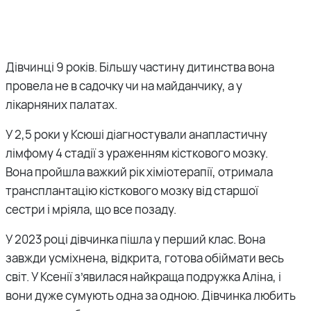
Дівчинці 9 років. Більшу частину дитинства вона
провела не в садочку чи на майданчику, а у
лікарняних палатах.
У 2,5 роки у Ксюші діагностували анапластичну
лімфому 4 стадії з ураженням кісткового мозку.
Вона пройшла важкий рік хіміотерапії, отримала
трансплантацію кісткового мозку від старшої
сестри і мріяла, що все позаду.
У 2023 році дівчинка пішла у перший клас. Вона
завжди усміхнена, відкрита, готова обіймати весь
світ. У Ксенії з’явилася найкраща подружка Аліна, і
вони дуже сумують одна за одною. Дівчинка любить