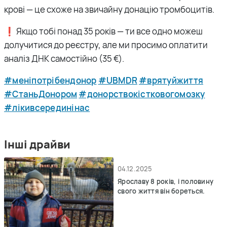
крові — це схоже на звичайну донацію тромбоцитів.
❗️ Якщо тобі понад 35 років — ти все одно можеш
долучитися до реєстру, але ми просимо оплатити
аналіз ДНК самостійно (35 €).
#меніпотрібендонор
#UBMDR
#врятуйжиття
#СтаньДонором
#донорствокістковогомозку
#лікивсерединінас
Інші драйви
04.12.2025
Ярославу 8 років, і половину
свого життя він бореться.