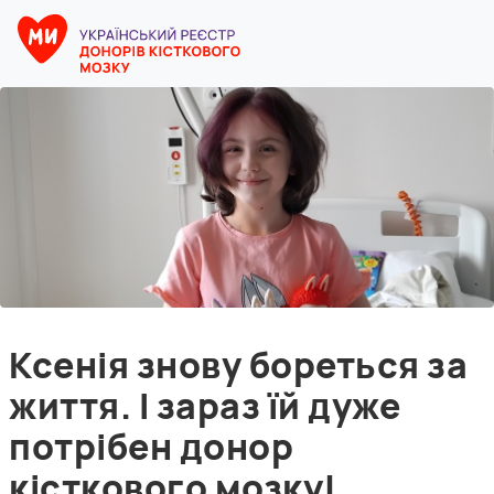
Ксенія знову бореться за
життя. І зараз їй дуже
потрібен донор
кісткового мозку!