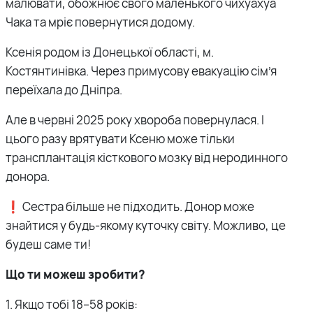
малювати, обожнює свого маленького чихуахуа
Чака та мріє повернутися додому.
Ксенія родом із Донецької області, м.
Костянтинівка. Через примусову евакуацію сім’я
переїхала до Дніпра.
Але в червні 2025 року хвороба повернулася. І
цього разу врятувати Ксеню може тільки
трансплантація кісткового мозку від неродинного
донора.
❗️ Сестра більше не підходить. Донор може
знайтися у будь-якому куточку світу. Можливо, це
будеш саме ти!
Що ти можеш зробити?
1. Якщо тобі 18–58 років: