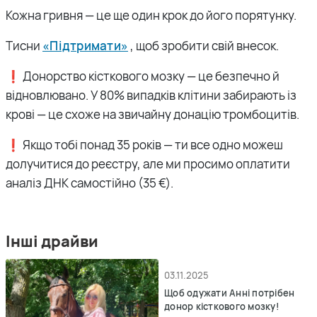
Кожна гривня — це ще один крок до його порятунку.
Тисни
«Підтримати»
,
щоб
зробити свій внесок.
❗️ Донорство кісткового мозку — це безпечно й
відновлювано. У 80% випадків клітини забирають із
крові — це схоже на звичайну донацію тромбоцитів.
❗️ Якщо тобі понад 35 років — ти все одно можеш
долучитися до реєстру, але ми просимо оплатити
аналіз ДНК самостійно (35 €).
Інші драйви
03.11.2025
Щоб одужати Анні потрібен
донор кісткового мозку!