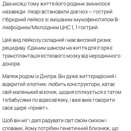
Два місяці тому життя його родини змінилося
назавжди: лікарі встановили діагноз — гострий
гібридний лейкоз зі змішаним імунофенотипом В-
лімфоїдним/Мієлоїдним ЦНС 1, 1 гострий.
Цей вид лейкозу складний і має високий ризик
рецидиву. Єдиним шансом на життя для Ігоря є
трансплантація кісткового мозку від неродинного
донора.
Малюк родом із Дніпра. Він дуже життєрадісний і
відкритий хлопчик: любить конструктори, катає
свій маленький візочок, щодня спілкується з татом
та бабусями по відеозв’язку, і вже вміє говорити
своє щире «привіт».
Щоб він міг і далі радувати світ своїм сміхом і
словами, йому потрібен генетичний близнюк, що