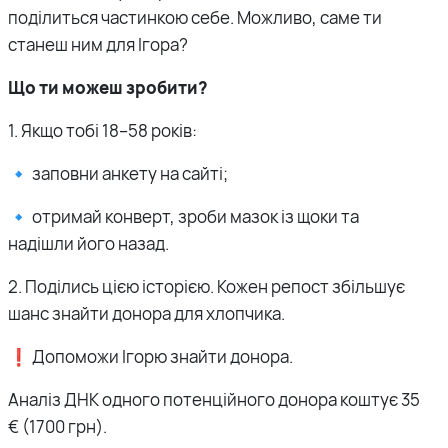
поділиться частинкою себе. Можливо, саме ти
станеш ним для Ігора?
Що ти можеш зробити?
1. Якщо тобі 18–58 років:
🔹 заповни анкету на сайті;
🔹 отримай конверт, зроби мазок із щоки та
надішли його назад.
2. Поділись цією історією. Кожен репост збільшує
шанс знайти донора для хлопчика.
❗️ Допоможи Ігорю знайти донора.
Аналіз ДНК одного потенційного донора коштує 35
€ (1700 грн).