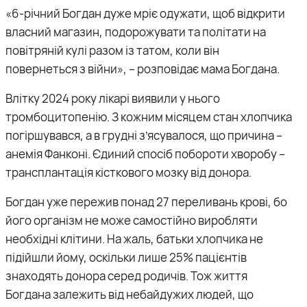
«6-
річний Богдан дуже мріє одужати, щоб відкрити
власний магазин, подорожувати та політати на
повітряній кулі разом із татом, коли він
повернеться з війни», – розповідає мама Богдана.
Влітку 2024 року лікарі виявили у нього
тромбоцитопенію. З кожним місяцем стан хлопчика
погіршувався, а в грудні з’ясувалося, що причина –
анемія Фанконі. Єдиний спосіб побороти хворобу –
трансплантація кісткового мозку від донора.
Богдан уже пережив понад 27 переливань крові, бо
його організм не може самостійно виробляти
необхідні клітини. На жаль, батьки хлопчика не
підійшли йому, оскільки лише 25% пацієнтів
знаходять донора серед родичів. Тож життя
Богдана залежить від небайдужих людей, що