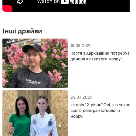
Інші драйви
18.08.2025
Настя з Харківщини потребує
донора кісткового мозку!
24.03.2025
Історія 12-річної Олі, що чекає
свого донора кісткового
мозку!