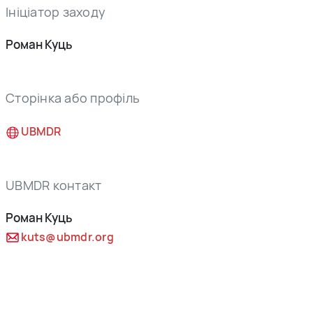
Ініціатор заходу
Роман Куць
Сторінка або профіль
UBMDR
UBMDR контакт
Роман Куць
kuts@ubmdr.org