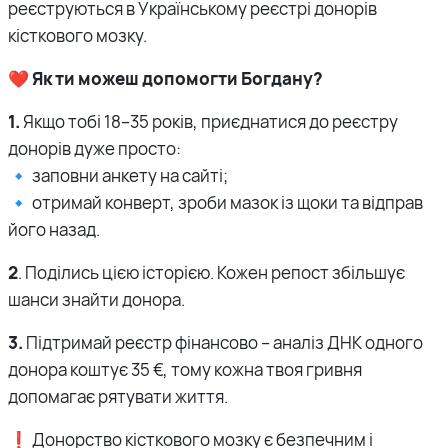
реєструються в Українському реєстрі донорів
кісткового мозку.
❤️ Як ти можеш допомогти Богдану?
1.
Якщо тобі 18–35 років, приєднатися до реєстру
донорів дуже просто:
🔹 заповни анкету на сайті;
🔹 отримай конверт, зроби мазок із щоки та відправ
його назад.
2
. Поділись цією історією. Кожен репост збільшує
шанси знайти донора.
3.
Підтримай реєстр фінансово – аналіз ДНК одного
донора коштує 35 €, тому кожна твоя гривня
допомагає рятувати життя.
❗️ Донорство кісткового мозку є безпечним і