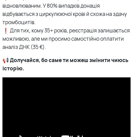
відновлюваним. У 80% випадків донація
відбувається з циркулюючої крові й схожа на здачу
тромбоцитів.
❗️ Для тих, кому 35+ років, реєстрація залишається
можливою, але ми просимо самостійно оплатити
аналіз ДНК (35 €).
📢 Долучайся, бо саме ти можеш змінити чиюсь
історію.